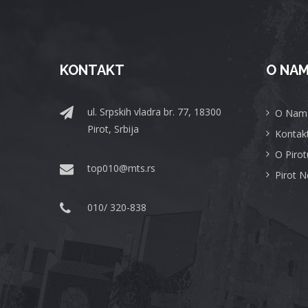
KONTAKT
O NA
ul. Srpskih vladra br. 77, 18300
O Nam
Pirot, Srbija
Kontak
O Pirot
top010@mts.rs
Pirot 
010/ 320-838