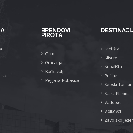
MA
BRENDOVI
DESTINACI
PIROTA
a
Izletišta
Ćilim
t
Klisure
Grnčarija
u
Kupališta
Kačkavalj
Nekad
Pećine
Peglana Kobasica
Seoski Turiza
Stara Planina
Vodopadi
Vidikovci
Zavojsko Jeze