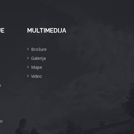
JE
MULTIMEDIJA
Brošure
Galerija
Mape
Video
m
ro