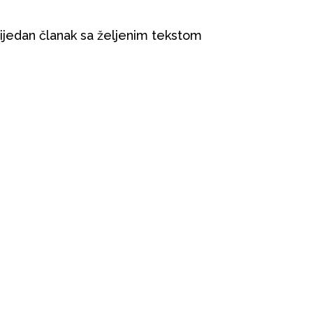
ijedan članak sa željenim tekstom