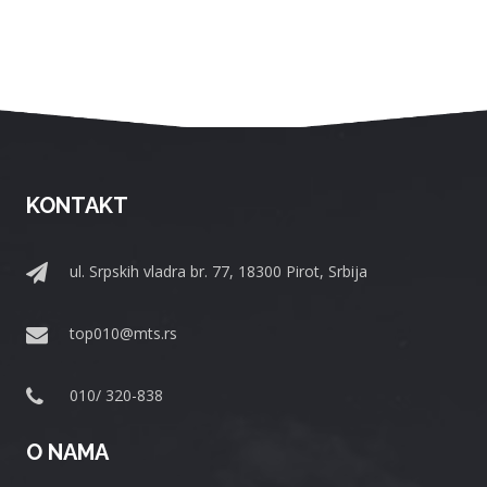
KONTAKT
ul. Srpskih vladra br. 77, 18300 Pirot, Srbija
top010@mts.rs
010/ 320-838
O NAMA