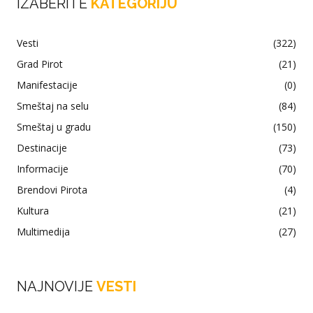
IZABERITE
KATEGORIJU
Vesti
(322)
Grad Pirot
(21)
Manifestacije
(0)
Smeštaj na selu
(84)
Smeštaj u gradu
(150)
Destinacije
(73)
Informacije
(70)
Brendovi Pirota
(4)
Kultura
(21)
Multimedija
(27)
NAJNOVIJE
VESTI