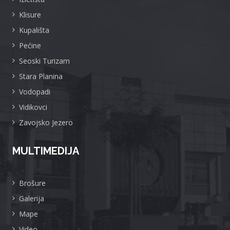
Klisure
Kupališta
Pećine
Seoski Turizam
Stara Planina
Vodopadi
Vidikovci
Zavojsko Jezero
MULTIMEDIJA
Brošure
Galerija
Mape
Video