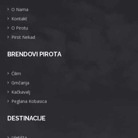
O Nama
Kontakt
O Pirotu
Pirot Nekad
BRENDOVI PIROTA
Ćilim
Grnčarija
Kačkavalj
Peglana Kobasica
DESTINACIJE
Izletišta