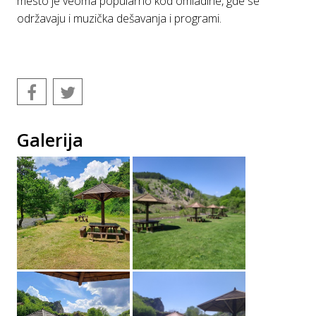
mesto je veomа populаrno kod omlаdine, gde se
održаvаju i muzičkа dešаvаnjа i progrаmi.
Galerija