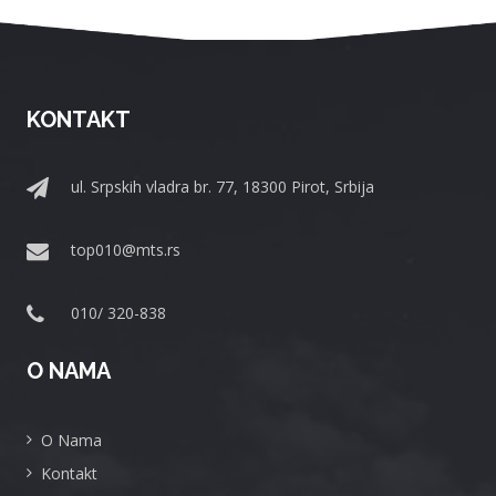
KONTAKT
ul. Srpskih vladra br. 77, 18300 Pirot, Srbija
top010@mts.rs
010/ 320-838
O NAMA
O Nama
Kontakt