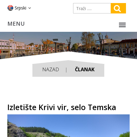
Srpski
NAZAD
ČLANAK
Izletište Krivi vir, selo Temskа