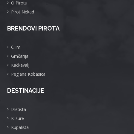
O Pirotu
Pirot Nekad
BRENDOVI PIROTA
Ćilim
Grnčarija
Kačkavalj
Peglana Kobasica
DESTINACIJE
Izletišta
Klisure
Kupališta