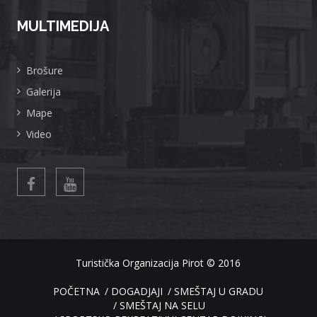
MULTIMEDIJA
Brošure
Galerija
Mape
Video
Turistička Organizacija Pirot
© 2016
POČETNA
DOGADJAJI
SMEŠTAJ U GRADU
SMEŠTAJ NA SELU