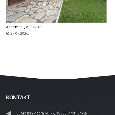
Apartman „MIŠUR 1“
27.07.2026.
KONTAKT
ul. Srpskih vladra br. 77, 18300 Pirot, Srbija