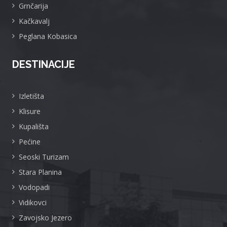
Grnčarija
Kačkavalj
Peglana Kobasica
DESTINACIJE
Izletišta
Klisure
Kupališta
Pećine
Seoski Turizam
Stara Planina
Vodopadi
Vidikovci
Zavojsko Jezero