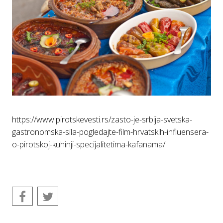
https://www.pirotskevesti.rs/zasto-je-srbija-svetska-
gastronomska-sila-pogledajte-film-hrvatskih-influensera-
o-pirotskoj-kuhinji-specijalitetima-kafanama/