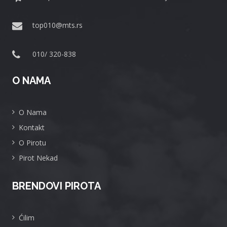
top010@mts.rs
010/ 320-838
O NAMA
O Nama
Kontakt
O Pirotu
Pirot Nekad
BRENDOVI PIROTA
Ćilim