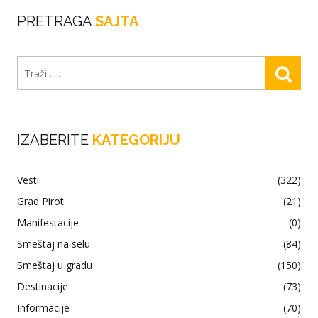
PRETRAGA
SAJTA
IZABERITE
KATEGORIJU
Vesti
(322)
Grad Pirot
(21)
Manifestacije
(0)
Smeštaj na selu
(84)
Smeštaj u gradu
(150)
Destinacije
(73)
Informacije
(70)