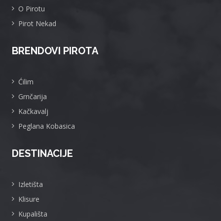
O Pirotu
Pirot Nekad
BRENDOVI PIROTA
Ćilim
Grnčarija
Kačkavalj
Peglana Kobasica
DESTINACIJE
Izletišta
Klisure
Kupališta