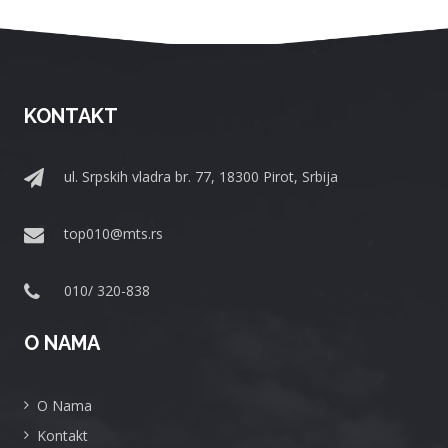
KONTAKT
ul. Srpskih vladra br. 77, 18300 Pirot, Srbija
top010@mts.rs
010/ 320-838
O NAMA
O Nama
Kontakt