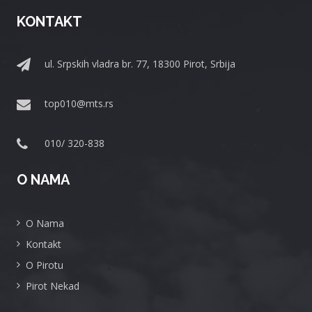
KONTAKT
ul. Srpskih vladra br. 77, 18300 Pirot, Srbija
top010@mts.rs
010/ 320-838
O NAMA
O Nama
Kontakt
O Pirotu
Pirot Nekad