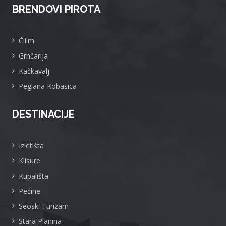
BRENDOVI PIROTA
Ćilim
Grnčarija
Kačkavalj
Peglana Kobasica
DESTINACIJE
Izletišta
Klisure
Kupališta
Pećine
Seoski Turizam
Stara Planina