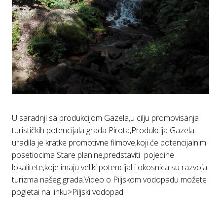
U saradnji sa produkcijom Gazela,u cilju promovisanja
turističkih potencijala grada Pirota,Produkcija Gazela
uradila je kratke promotivne filmove,koji će potencijalnim
posetiocima Stare planine,predstaviti pojedine
lokalitete,koje imaju veliki potencijal i okosnica su razvoja
turizma našeg grada.Video o Piljskom vodopadu možete
pogletai na linku>
Piljski vodopad