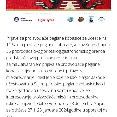
Prijave za proizvođače peglane kobasice,za učešće na
11.Sajmu pirotske peglane kobasice,su završene.Ukupno
35 prizvođača,ovog pirotskog,gastronomskog brenda
predstaviće svoj proizvod posetiocima
sajma.Zatvaranjem prijava za proizvođače peglane
kobasice ujedno su otvorene i prijave za
mlekare,vinarije i destilerije koje će kao izlagači,takođe
učestvovati na Sajmu pirotske peglane kobasice,kao i
svake godine.Za učešće na sajmu vlada veliko
interesovanje proizvođača mlečnih proizvoda,vina i
rakije a prijave će biti otvorene do 28.decembra.Sajam
se održava 27. i 28. januara 2024.godine u sporskoj hali
Kej.