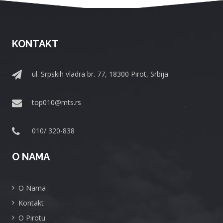
KONTAKT
ul. Srpskih vladra br. 77, 18300 Pirot, Srbija
top010@mts.rs
010/ 320-838
O NAMA
O Nama
Kontakt
O Pirotu