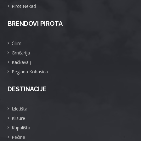
Pirot Nekad
BRENDOVI PIROTA
Ćilim
Grnčarija
Kačkavalj
Peglana Kobasica
DESTINACIJE
Izletišta
Klisure
Kupališta
Pećine