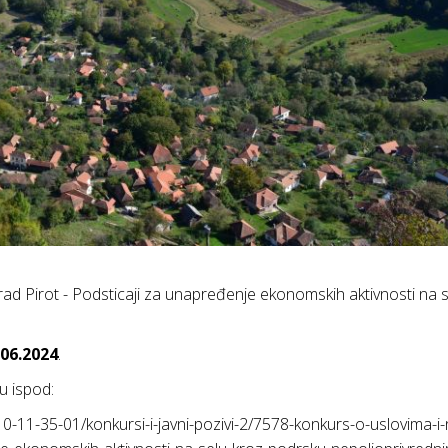
grad Pirot - Podsticaji za unapređenje ekonomskih aktivnosti na 
.06.2024
.
ku ispod:
0-11-35-01/konkursi-i-javni-pozivi-2/7578-konkurs-o-uslovima-i-