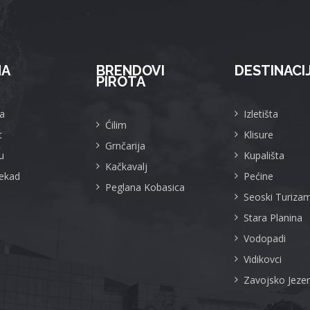
MA
BRENDOVI
DESTINACI
PIROTA
a
Izletišta
Ćilim
t
Klisure
Grnčarija
u
Kupališta
Kačkavalj
Nekad
Pećine
Peglana Kobasica
Seoski Turiza
Stara Planina
Vodopadi
Vidikovci
Zavojsko Jeze