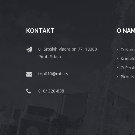
KONTAKT
O NA
ul. Srpskih vladra br. 77, 18300
O Nam
Pirot, Srbija
Kontak
O Pirot
top010@mts.rs
Pirot 
010/ 320-838