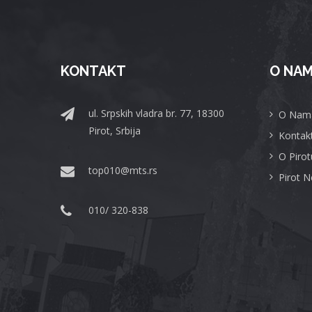
KONTAKT
O NA
ul. Srpskih vladra br. 77, 18300
O Nam
Pirot, Srbija
Kontak
O Pirot
top010@mts.rs
Pirot 
010/ 320-838