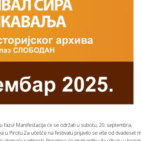
nu fazu! Manifestacija će se održati u subotu, 20. septembra,
va u Pirotu.Za učešće na festivalu prijavilo se više od dvadeset m
oda domaće radinosti. Posetioci će imati priliku da uživaju u boga