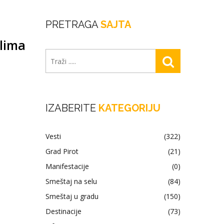
PRETRAGA
SAJTA
ilima
IZABERITE
KATEGORIJU
Vesti
(322)
Grad Pirot
(21)
Manifestacije
(0)
Smeštaj na selu
(84)
Smeštaj u gradu
(150)
Destinacije
(73)