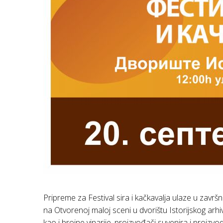
Pripreme za Festival sira i kačkavalja ulaze u završ
na Otvorenoj maloj sceni u dvorištu Istorijskog arhi
kao i brojne vinarije, proizvođači suvenira i proizv