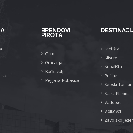
MA
BRENDOVI
DESTINACI
PIROTA
a
Izletišta
Ćilim
t
Klisure
Grnčarija
u
Kupališta
Kačkavalj
Nekad
Pećine
Peglana Kobasica
Seoski Turiza
Stara Planina
Vodopadi
Vidikovci
Zavojsko Jeze