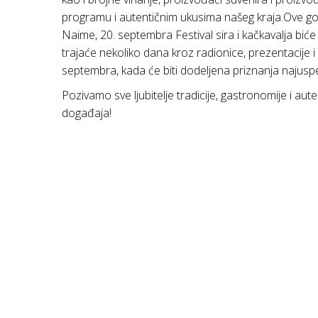
programu i autentičnim ukusima našeg kraja.Ove godin
Naime, 20. septembra Festival sira i kačkavalja biće
trajaće nekoliko dana kroz radionice, prezentacije i
septembra, kada će biti dodeljena priznanja najuspe
Pozivamo sve ljubitelje tradicije, gastronomije i au
događaja!