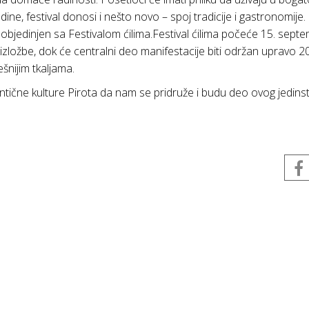
e, festival donosi i nešto novo – spoj tradicije i gastronomije.
 objedinjen sa Festivalom ćilima.Festival ćilima počeće 15. septe
 izložbe, dok će centralni deo manifestacije biti održan upravo 20
šnijim tkaljama.
tentične kulture Pirota da nam se pridruže i budu deo ovog jedin