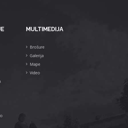
JE
MULTIMEDIJA
Brošure
Galerija
Mape
Video
m
ro