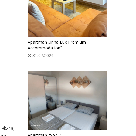
Apartman „Inna Lux Premium
Accommodation”
31.07.2026.
lekara,
Apartman "SANI"
tom