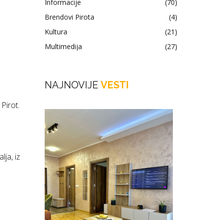
Informacije
(70)
Brendovi Pirota
(4)
Kultura
(21)
Multimedija
(27)
NAJNOVIJE
VESTI
Pirot.
lja, iz