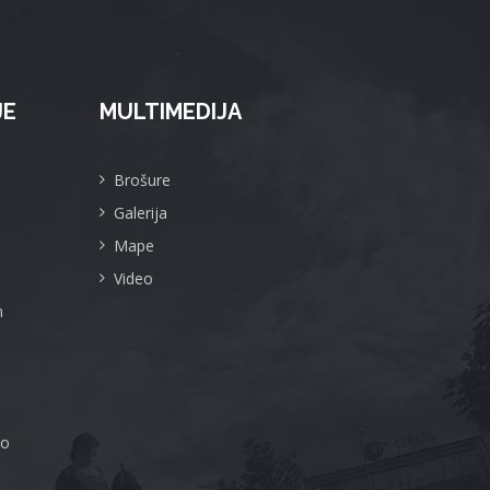
JE
MULTIMEDIJA
Brošure
Galerija
Mape
Video
m
ro