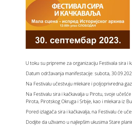
U toku su pripreme za organizaciju Festivala sira i ka
Datum održavanja manifestacije: subota, 30.09.202
Na Festivalu učestvuju mlekare i poljoprivredna gazd
Na Festivalu sira i kačkavalja u Pirotu, svoje učešće
Pirota, Pirotskog Okruga i Srbije, kao i mlekara iz 
Pored izlagača sira i kačkavalja, na Festivalu će učestv
Dodjite da uživamo u najlepšim ukusima Stare planine