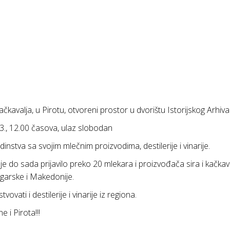
čkavalja, u Pirotu, otvoreni prostor u dvorištu Istorijskog Arhiva 
3., 12.00 časova, ulaz slobodan
instva sa svojim mlečnim proizvodima, destilerije i vinarije.
 je do sada prijavilo preko 20 mlekara i proizvođača sira i kačkava
Bugarske i Makedonije.
ovati i destilerije i vinarije iz regiona.
 i Pirota!!!