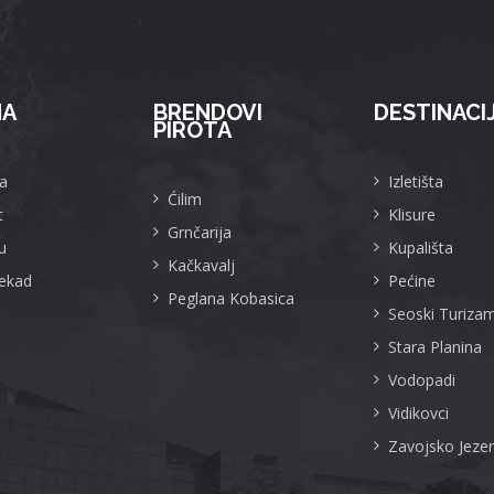
MA
BRENDOVI
DESTINACI
PIROTA
a
Izletišta
Ćilim
t
Klisure
Grnčarija
u
Kupališta
Kačkavalj
Nekad
Pećine
Peglana Kobasica
Seoski Turiza
Stara Planina
Vodopadi
Vidikovci
Zavojsko Jeze