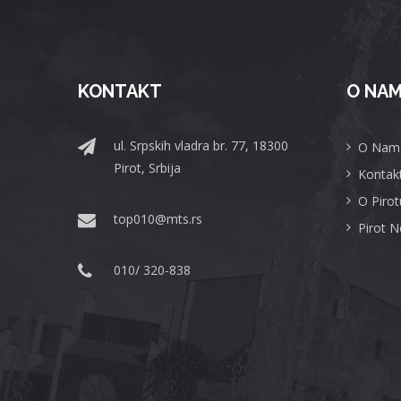
KONTAKT
O NA
ul. Srpskih vladra br. 77, 18300
O Nam
Pirot, Srbija
Kontak
O Pirot
top010@mts.rs
Pirot 
010/ 320-838