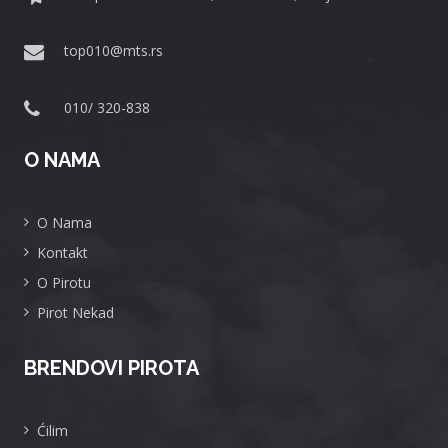
top010@mts.rs
010/ 320-838
O NAMA
O Nama
Kontakt
O Pirotu
Pirot Nekad
BRENDOVI PIROTA
Ćilim