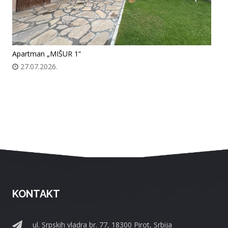
Apartman „MIŠUR 1“
27.07.2026.
KONTAKT
ul. Srpskih vladra br. 77, 18300 Pirot, Srbija