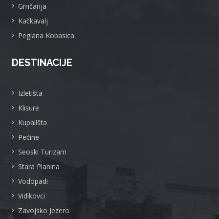
Grnčarija
Kačkavalj
Peglana Kobasica
DESTINACIJE
Izletišta
Klisure
Kupališta
Pećine
Seoski Turizam
Stara Planina
Vodopadi
Vidikovci
Zavojsko Jezero