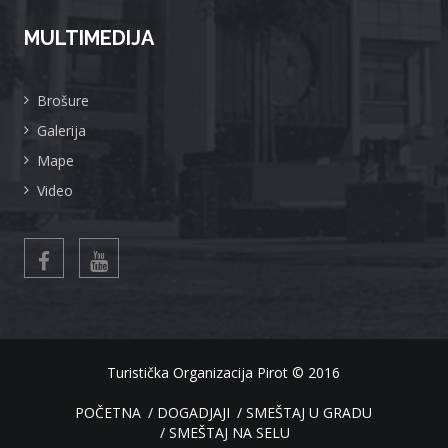
MULTIMEDIJA
Brošure
Galerija
Mape
Video
Turistička Organizacija Pirot
© 2016
POČETNA
DOGADJAJI
SMEŠTAJ U GRADU
SMEŠTAJ NA SELU