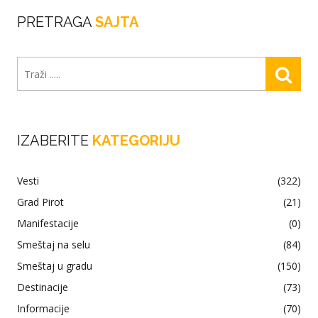
PRETRAGA
SAJTA
IZABERITE
KATEGORIJU
Vesti
(322)
Grad Pirot
(21)
Manifestacije
(0)
Smeštaj na selu
(84)
Smeštaj u gradu
(150)
Destinacije
(73)
Informacije
(70)