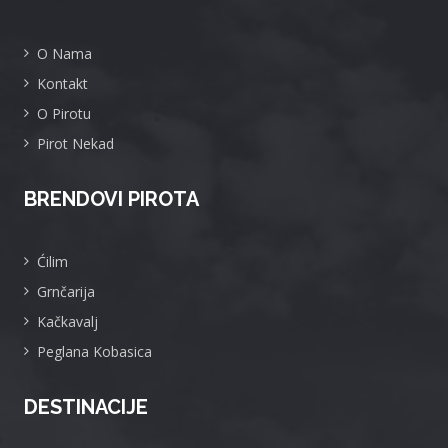
O Nama
Kontakt
O Pirotu
Pirot Nekad
BRENDOVI PIROTA
Ćilim
Grnčarija
Kačkavalj
Peglana Kobasica
DESTINACIJE