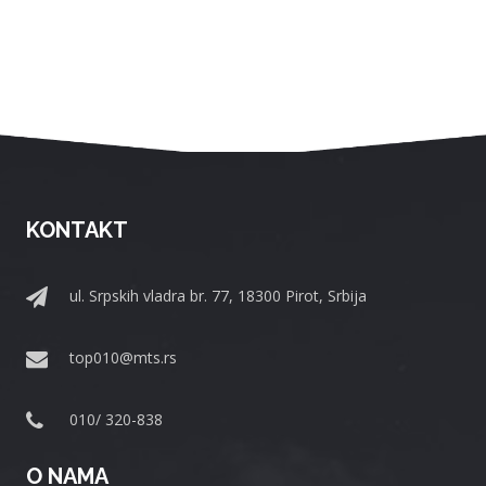
KONTAKT
ul. Srpskih vladra br. 77, 18300 Pirot, Srbija
top010@mts.rs
010/ 320-838
O NAMA