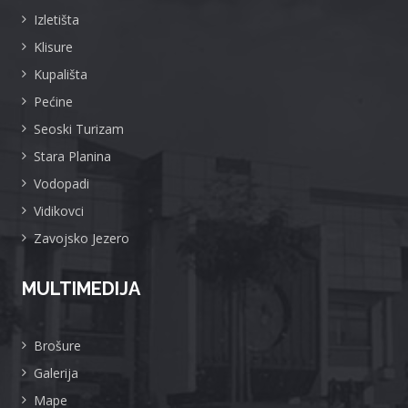
Izletišta
Klisure
Kupališta
Pećine
Seoski Turizam
Stara Planina
Vodopadi
Vidikovci
Zavojsko Jezero
MULTIMEDIJA
Brošure
Galerija
Mape