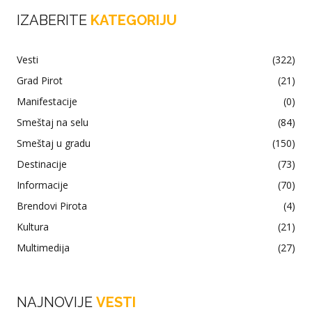
IZABERITE
KATEGORIJU
Vesti
(322)
Grad Pirot
(21)
Manifestacije
(0)
Smeštaj na selu
(84)
Smeštaj u gradu
(150)
Destinacije
(73)
Informacije
(70)
Brendovi Pirota
(4)
Kultura
(21)
Multimedija
(27)
NAJNOVIJE
VESTI