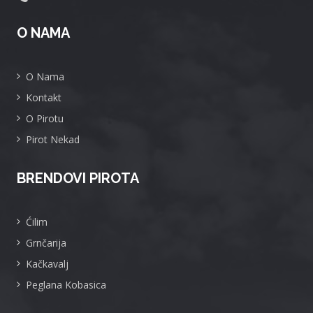
O NAMA
O Nama
Kontakt
O Pirotu
Pirot Nekad
BRENDOVI PIROTA
Ćilim
Grnčarija
Kačkavalj
Peglana Kobasica