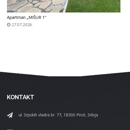
Apartman „MIŠUR 1“
27.07.2026.
KONTAKT
ul. Srpskih vladra br. 77, 18300 Pirot, Srbija