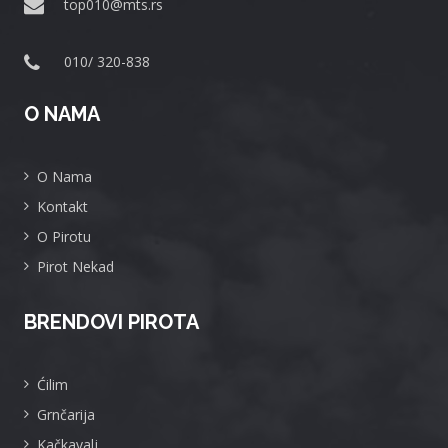
top010@mts.rs
010/ 320-838
O NAMA
O Nama
Kontakt
O Pirotu
Pirot Nekad
BRENDOVI PIROTA
Ćilim
Grnčarija
Kačkavalj