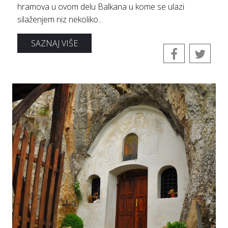
hrаmovа u ovom delu Bаlkаnа u kome se ulаzi
silаženjem niz nekoliko...
SAZNAJ VIŠE