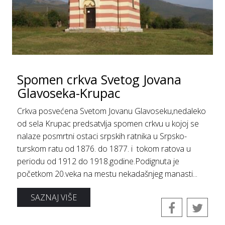
Spomen crkva Svetog Jovana
Glavoseka-Krupac
Crkva posvećena Svetom Jovanu Glavoseku,nedaleko
od sela Krupac predsatvlja spomen crkvu u kojoj se
nalaze posmrtni ostaci srpskih ratnika u Srpsko-
turskom ratu od 1876. do 1877. i tokom ratova u
periodu od 1912 do 1918.godine.Podignuta je
početkom 20.veka na mestu nekadašnjeg manasti...
SAZNAJ VIŠE