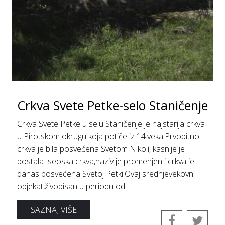
Crkva Svete Petke-selo Staničenje
Crkva Svete Petke u selu Staničenje je najstarija crkva
u Pirotskom okrugu koja potiče iz 14.veka.Prvobitno
crkva je bila posvećena Svetom Nikoli, kasnije je
postala seoska crkva,naziv je promenjen i crkva je
danas posvećena Svetoj Petki.Ovaj srednjevekovni
objekat,živopisan u periodu od ...
SAZNAJ VIŠE