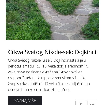
Crkva Svetog Nikole-selo Dojkinci
Crkva Svetog Nikole u selu Dojkinci,nastala je u
periodu između 15. i 16. veka dok je sredinom 19.
veka crkva dozidana,okrečena i krov pokriven
crepom.Građena je u postvizantiskom stilu dok
živopis crkve potiču iz 17.veka što se zaključuje na
osnovu tehnike crtnja,karakteristično...
SAZNAJ VIŠE