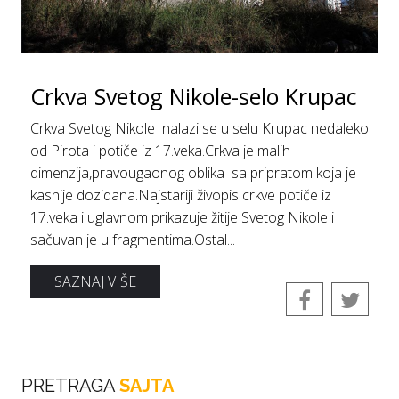
Crkva Svetog Nikole-selo Krupac
Crkva Svetog Nikole nalazi se u selu Krupac nedaleko
od Pirota i potiče iz 17.veka.Crkva je malih
dimenzija,pravougaonog oblika sa pripratom koja je
kasnije dozidana.Najstariji živopis crkve potiče iz
17.veka i uglavnom prikazuje žitije Svetog Nikole i
sačuvan je u fragmentima.Ostal...
SAZNAJ VIŠE
PRETRAGA
SAJTA