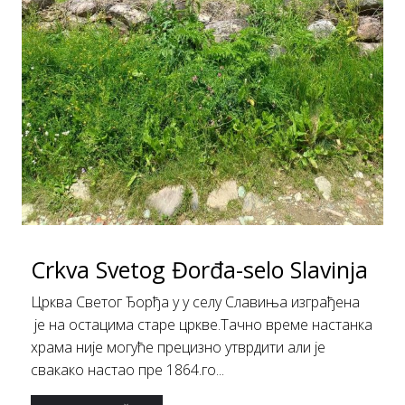
Crkva Svetog Đorđa-selo Slavinja
Црква Светог Ђорђа у у селу Славиња изграђена
је на остацима стaре цркве.Тачно време настанка
храма није могуће прецизно утврдити али је
свакако настао пре 1864.го...