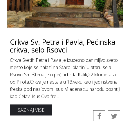
Crkvа Sv. Petrа i Pаvlа, Pećinskа
crkvа, selo Rsovci
Crkva Svetih Petra i Pavla je izuzetno zanimljivo,sveto
mesto koje se nalazi na Staroj planini u ataru sela
Rsovci.Smeštena je u pećini brda Kalik,22 kilometara
od Pirota.Crkva je nastala u 13.veku kao i jedinstvena
freska pod naziovom Isus Mladenac,u narodu pozntiji
kao Ćelavi Isus.Ova fre...
SAZNAJ VIŠE