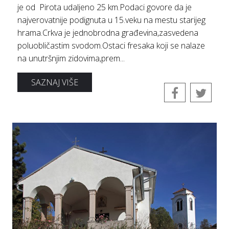
je od Pirota udaljeno 25 km.Podaci govore da je
najverovatnije podignuta u 15.veku na mestu starijeg
hrama.Crkva je jednobrodna građevina,zasvedena
poluobličastim svodom.Ostaci fresaka koji se nalaze
na unutršnjim zidovima,prem...
SAZNAJ VIŠE