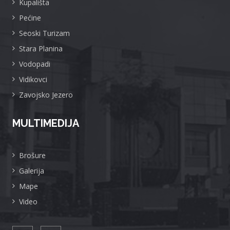
Kupališta
Pećine
Seoski Turizam
Stara Planina
Vodopadi
Vidikovci
Zavojsko Jezero
MULTIMEDIJA
Brošure
Galerija
Mape
Video