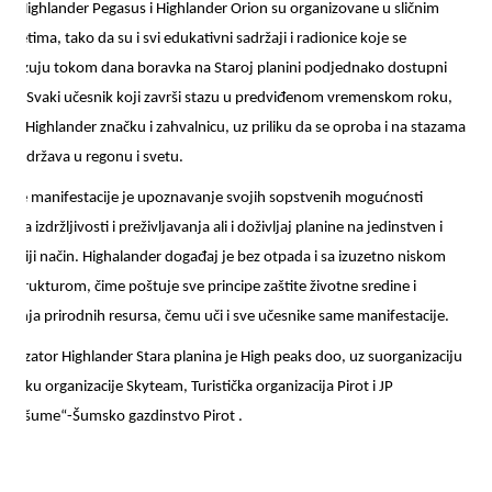
aze Highlander Pegasus i Highlander Orion su organizovane u sličnim
alitetima, tako da su i svi edukativni sadržaji i radionice koje se
ganizuju tokom dana boravka na Staroj planini podjednako dostupni
ima. Svaki učesnik koji završi stazu u predviđenom vremenskom roku,
ija Highlander značku i zahvalnicu, uz priliku da se oproba i na stazama
gih država u regonu i svetu.
lj ove manifestacije je upoznavanje svojih sopstvenih mogućnosti
anica izdržljivosti i preživljavanja ali i doživljaj planine na jedinstven i
gačiji način. Highalander događaj je bez otpada i sa izuzetno niskom
rastrukturom, čime poštuje sve principe zaštite životne sredine i
vanja prirodnih resursa, čemu uči i sve učesnike same manifestacije.
anizator Highlander Stara planina je High peaks doo, uz suorganizaciju
odršku organizacije Skyteam, Turistička organizacija Pirot i JP
rbijašume“-Šumsko gazdinstvo Pirot .