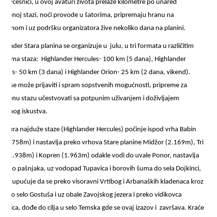
a.Učesnici, u ovoj avaturi života prelaze kilometre po unared
ređenoj stazi, noći provode u šatorima, pripremaju hranu na
vorenom i uz podršku organizatora žive nekoliko dana na planini.
hlander Stara planina se organizuje u julu, u tri formata u različitim
žinama staza: Highlander Hercules- 100 km (5 dana), Highlander
gasus- 50 km (3 dana) i Highlander Orion- 25 km (2 dana, vikend).
ako se može prijaviti i spram sopstvenih mogućnosti, pripreme za
ređenu stazu učestvovati sa potpunim uživanjem i doživljajem
sebnog iskustva.
antura najduže staze (Highlander Hercules) počinje ispod vrha Babin
b (1.758m) i nastavlja preko vrhova Stare planine Midžor (2.169m), Tri
ke (1.938m) i Kopren (1.963m) odakle vodi do uvale Ponor, nastavlja
 preko pašnjaka, uz vodopad Tupavica i borovih šuma do sela Dojkinci,
akle upućuje da se preko visoravni Vrtibog i Arbanaških kladenaca kroz
meno selo Gostuša i uz obale Zavojskog jezera i preko vidikovca
lovica, dođe do cilja u selo Temska gde se ovaj izazov i završava. Kraće