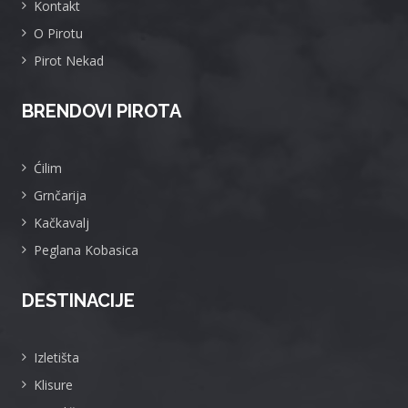
Kontakt
O Pirotu
Pirot Nekad
BRENDOVI PIROTA
Ćilim
Grnčarija
Kačkavalj
Peglana Kobasica
DESTINACIJE
Izletišta
Klisure