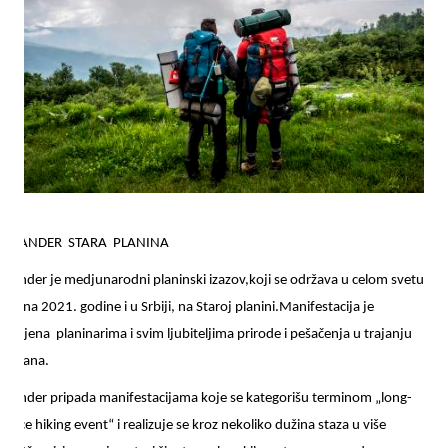
GHLANDER STARA PLANINA
ghlander je medjunarodni planinski izazov,koji se održava u celom svetu
d juna 2021. godine i u Srbiji, na Staroj planini.Manifestacija je
enjena planinarima i svim ljubiteljima prirode i pešačenja u trajanju
 5 dana.
ghlander pripada manifestacijama koje se kategorišu terminom „long-
tance hiking event“ i realizuje se kroz nekoliko dužina staza u više