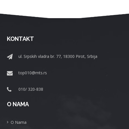
KONTAKT
ul. Srpskih vladra br. 77, 18300 Pirot, Srbija
top010@mts.rs
010/ 320-838
O NAMA
O Nama