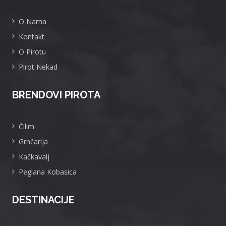
O Nama
Kontakt
O Pirotu
Pirot Nekad
BRENDOVI PIROTA
Ćilim
Grnčarija
Kačkavalj
Peglana Kobasica
DESTINACIJE