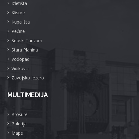
Izletišta
Klisure
Kupališta
Pećine
Seoski Turizam
Stara Planina
Vodopadi
Vidikovci
Zavojsko Jezero
MULTIMEDIJA
Brošure
Galerija
Mape