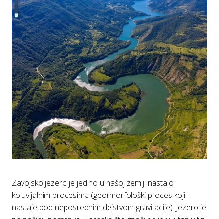
Zavojsko jezero je jedino u našoj zemlji nastalo
koluvijalnim procesima (geormorfološki proces koji
nastaje pod neposrednim dejstvom gravitacije). Jezero je