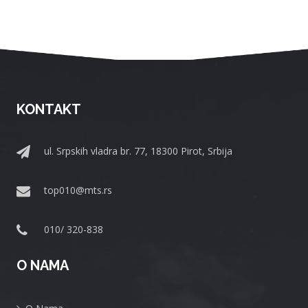
KONTAKT
ul. Srpskih vladra br. 77, 18300 Pirot, Srbija
top010@mts.rs
010/ 320-838
O NAMA