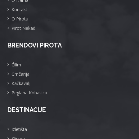
O Nama
Kontakt
O Pirotu
Pirot Nekad
BRENDOVI PIROTA
Ćilim
Grnčarija
Kačkavalj
Peglana Kobasica
DESTINACIJE
Izletišta
Klisure