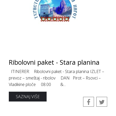
Ribolovni paket - Stara planina
ITINERER: Ribolovni paket - Stara planina IZLET –
prevoz – smeštaj - ribolov DAN Pirot – Rsovci –
Vladikine ploče 08.00 &...
SAZNAJ VIŠE