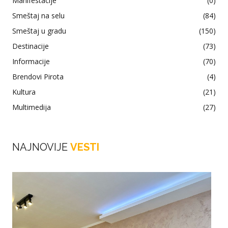
Manifestacije
(0)
Smeštaj na selu
(84)
Smeštaj u gradu
(150)
Destinacije
(73)
Informacije
(70)
Brendovi Pirota
(4)
Kultura
(21)
Multimedija
(27)
NAJNOVIJE
VESTI