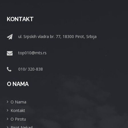
KONTAKT
ul. Srpskih vladra br. 77, 18300 Pirot, Srbija
top010@mts.rs
010/ 320-838
O NAMA
O Nama
Kontakt
O Pirotu
Pirot Nekad